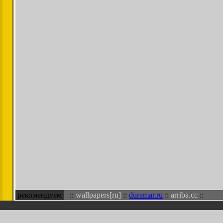
рекомендуем:
::
wallpapers[ru]
::
duremar.ru
::
arriba.cc
::