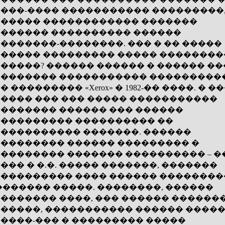
���-���� ����������� ���������
����� ������������ �������
������ ���������� ������
�������-��������. ��� � �� �����
����� ��������� ����� �������
�����? ������ ������ � ������ ��
������� ����������� ���������
� ��������� «Xerox» � 1982-�� ����. � �
���� ��� ��� ����� �����������
������� ������ ��� ������
��������� ���������� ��
���������� �������. ������
�������� ������ ��������� �
�������� ������� ���������� – �
��� � �.�. ����� �������, �������
��������� ���� ������ �������
������� �����. ��������, ������
������� ����, ��� ������ ������
�����, ����������� ������ �����
����-��� � ��������� �����