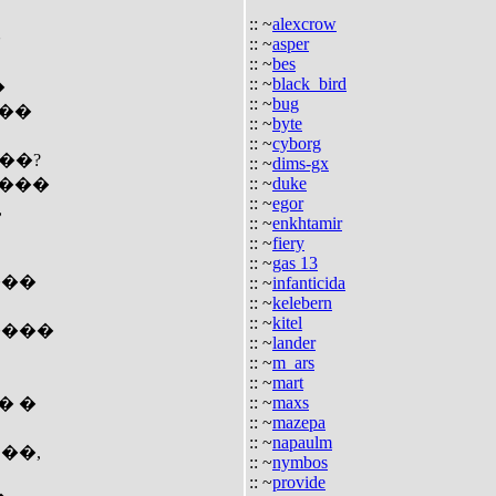
:: ~
alexcrow
�
:: ~
asper
:: ~
bes
:: ~
black_bird
�
:: ~
bug
��
:: ~
byte
:: ~
cyborg
��?
:: ~
dims-gx
:: ~
duke
 ���
:: ~
egor
,
:: ~
enkhtamir
:: ~
fiery
:: ~
gas 13
���
:: ~
infanticida
:: ~
kelebern
:: ~
kitel
����
:: ~
lander
:: ~
m_ars
:: ~
mart
:: ~
maxs
� �
:: ~
mazepa
:: ~
napaulm
��,
:: ~
nymbos
:: ~
provide