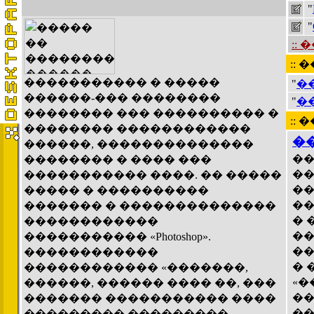
"
"
::
:: 
����������� � �����
"
�
������-��� ��������
"
�
�������� ��� ���������� �
::
�������� ������������
�
������, ��������������
��
�������� � ���� ���
��
����������� ����. �� �����
��
����� � ����������
��
������� � ��������������
� 
������������
��
����������� «Photoshop».
��
������������
� 
������������ «�������,
«�
������, ������ ���� ��, ���
��
������� ����������� ����
��
��������� ���������