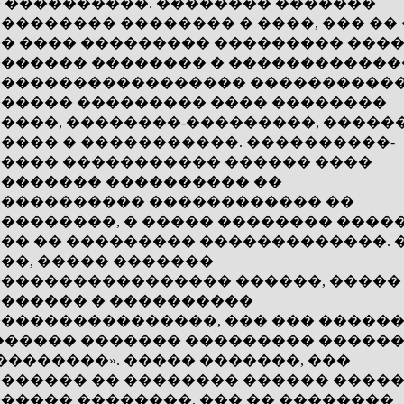
 ����������. �������� �������
�������� �������� � ����, ��� ��
� ���� ��������� ��������� ����
������ �������� � ������������
����������������� �����������
����� ��������� ���� ��������
����, ��������-���������, �����
���� � �����������. ����������-
���� ����������� ������ ����
������� ���������� ��
���������� ������������ ��
��������, � ����� �������� ����
�� �� ��������� �������������. 
��, ����� �������
���������������� ������, �����
������ � ����������
���������������, ��� ��� �����
������ ������� ��������� �����
��������». ����� �������, ���
������ �� �������� ������ ����
����� ��������. ��� �� ��������