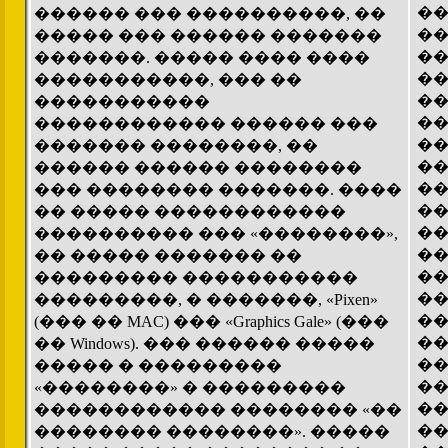
��
������ ��� ����������, ��
��
����� ��� ������ �������
��
�������. ����� ���� ����
��
�����������, ��� ��
��
�����������
��
������������ ������ ���
��
������� ��������, ��
��
������ ������ ��������
��
��� �������� �������. ����
��
�� ����� ������������
��
���������� ��� «��������»,
��
�� ����� ������� ��
��
��������� �����������
��
���������, � �������, «Pixen»
��
(��� �� MAC) ��� «Graphics Gale» (���
�
�� Windows). ��� ������ �����
��
����� � ���������
��
«��������» � ���������
��
������������ �������� «��
��
�������� ��������». �����