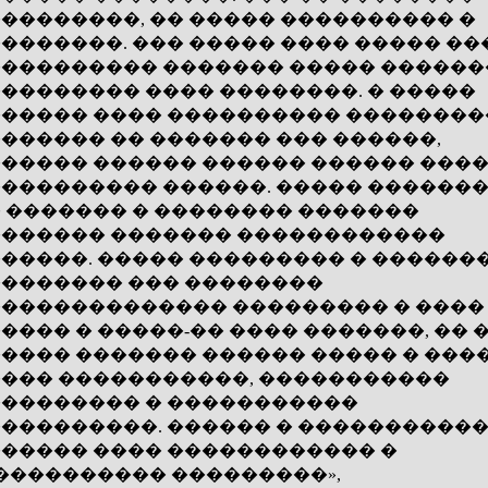
��������, �� ����� ���������� �
�������. ��� ����� ���� ����� ��
��������� ������� ����� ������
�������� ���� ��������. � �����
����� ���� ���������� ��������
������ �� ������� ��� ������,
����� ������ ������ ������ ����
��������� ������. ����� ������
 ������� � �������� �������
������ ������� ������������
�����. ����� ��������� � ������
������� ��� ��������
������������� ��������� � ����
���� � �����-�� ���� �������, �� 
���� ������� ������ ����� � ���
��� �����������, �����������
�������� � �����������
���������. ������ � �����������
����� ���� ������������ �
���������� ���������»,