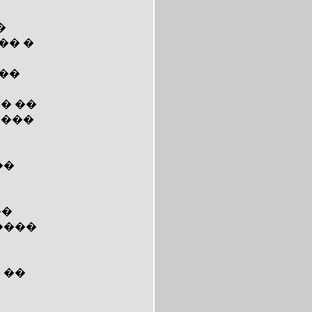
�
�� �
��
� ��
����
��
��
����
 ��