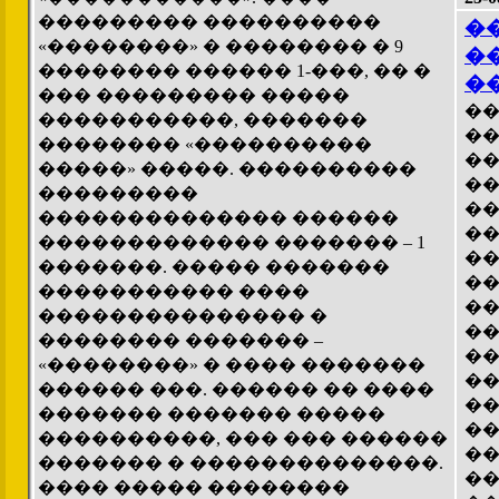
��������� ����������
�
«��������» � �������� � 9
�
�������� ������ 1-���, �� �
�
��� ��������� �����
��
�����������, �������
��
�������� «����������
��
�����» �����. ����������
��
���������
��
�������������� ������
��
������������� ������� – 1
��
�������. ����� �������
��
����������� ����
��
��������������� �
��
�������� ������� –
��
«��������» � ���� �������
��
������ ���. ������ �� ����
��
������� ������� �����
��
����������, ��� ��� ������
��
������� � ��������������.
��
���� ����� ��������