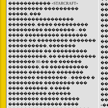
����������� «STARCRAFT»
��
��������� ���������
��
�����, ���
��
�����������������
��
�������. ���� ���������
��
��������� �������� – ��
��
���� ��������� �������
��
����� �� �������� �������
��
����������, �������
��
��������� �� ���������
��
����������, �� ����������
��
������� 80-�� �� ������
��
��������, �� ����������
��
����� ������� �������
��
������� �������� – ����� �
��
��������� �������� ���
��
���� ������. � ����
��
���������� ������
��
�������� ����� �����
��
�������������� ����
«�