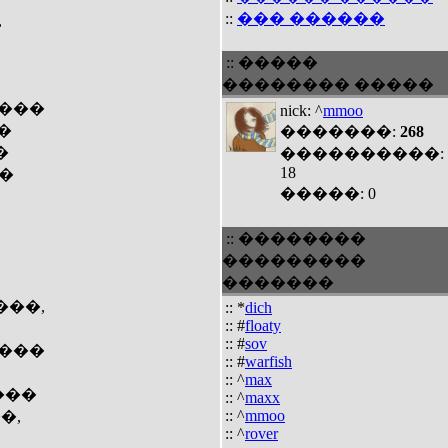
::
��� ������
,
:: �����
�������� �����
����
nick: ^
mmoo
�
�������:
268
�
����������:
18
��
�����: 0
:: ��������
���������
�������
���,
:: *
dich
:: #
floaty
:: #
sov
����
:: #
warfish
:: ^
max
���
:: ^
maxx
:: ^
mmoo
�,
:: ^
rover