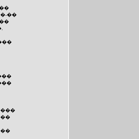
 ��
�-��
��
.
���
���
���
����
���
���