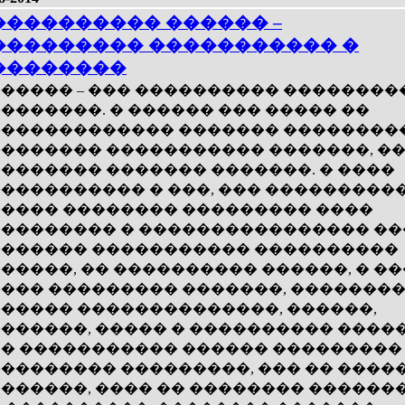
���������� ������ –
��������� ����������� �
��������
����� – ��� ���������� ��������
�������. � ������ ��� ����� ��
������������ ������� ��������
������� ����������� �������, ��
������� ������� �������. � ����
���������� � ���, ��� ���������
���� �������� ��������� ����
�������� � ���������������� ��
������ ����������� ����������
�����, �� ���������� ������, � ��
��� ��������� �������, �������
����� ��������������, ������,
������, ����� � ���������� �����
� ����������� ������ ���������
�������� ���������, ��� �� ����
������, ���� �� �������� ������