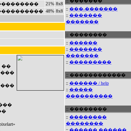
:: �������
21%
8x8
���������
::
���-�������
48%
8x8
����������
::
�������
�������
:: ��������
::
������
::
�������
�������
::
���������
 ��
����
:: ������������
::
������ / help
����
::
�����
����������
���
:: ��������
��
::
��������
��������
lart»
::
������ ������
�