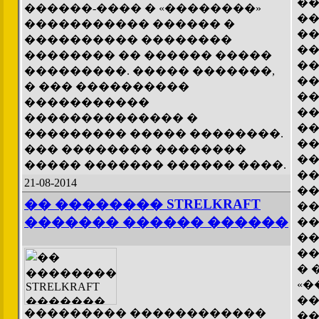
��
������-���� � «��������»
��
����������� ������ �
��
���������� ��������
��
�������� �� ������ �����
��
���������. ����� �������,
��
� ��� ����������
��
�����������
��
�������������� �
��
��������� ����� ��������.
��
��� �������� ��������
��
����� ������� ������ ����.
��
21-08-2014
��
�� �������� STRELKRAFT
��
������� ������ ������
��
��
��
� 
«�
��
��������� ������������
��