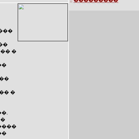
::
���������
���
��
�� �
��
��
�� �
�
�.
 �
����
��