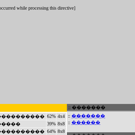
 occurred while processing this directive]
:: �������
::
�������
62%
4x4
����������
::
������
39%
8x8
�����
64%
8x8
����������