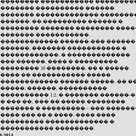
�������� ����������� ��������
������� ���������� ������
������� ������������� �������
������. �� ��������� ������ �
�������� ������� �������� ����
������� �����������.
������������ ������-��� ������
������, ������� ����������� �
������������. � �������������
��� ������, ���� � ���������
�������� 30 ��������, �� � �����
���� �� ����������� �����
������������ ������ �����. �� �
�����, ������, ����������
���������� 1:2. � ������� ������-�
� ��� ��, ��� �� ����� ��������
������� � ��������� – ��� ������
���� ��� �� � ����. ���� ����
��������� ������������� �
����������� ��������.
8-2014