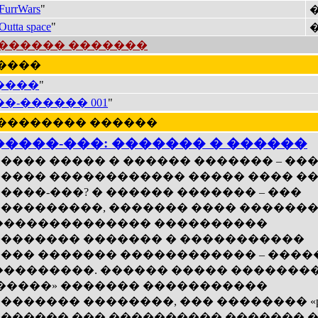
FurrWars
"
Outta space
"
 ������� �������
�����
����
"
��-������ 001
"
 ��������� ������
�����-���: ������� � ������
���� ����� � ������ ������� – ���
���� ������������ ����� ���� �
����-���? � ������ ������� – ���
���������, ������� ���� ������
�������������� ����������
������� ������� � �����������
��� ������� ������������ – ����
���������. ������ ����� �������
�����» ������� �����������
������� ��������, ��� �������� «pixe
������ ��� ���������� ������� 