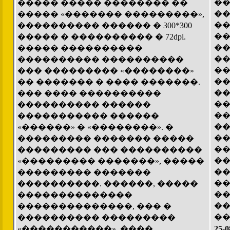
��
����� ����� �������� ��
��
����� «������� ���������»,
��
���������� ������ � 300*300
��
����� � ���������� � 72dpi.
��
����� ����������
��
���������� ����������
��
��� ��������� «��������»
��
�� ������� � ���� �������.
��
��� ���� ����������
��
���������� ������
��
����������� ������
��
«������» � «��������». �
��
��������� ������� �����
��
��������� ��� ����������
��
«��������� �������», �����
��
��������� �������
��
����������. ������, �����
��
��������������
��
��������������, ��� �
��
���������� ���������
«�����������». ����
25-0