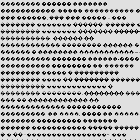
�������� ������ �������
�����������. ����� ���������� 
��� ������, ��� ��� ����� – ���
������� ������� ������. ������ 
�������� ������� ������� �����
����������. ������ ��
������������ �������� ������-�
������ � �������� ����������� –
���������� ������� ������-����
���������� �������� �� ������
�������� ����� � ���������
�������� ���� �� ������� �����
��������� ������������ �
�������� ��������. �������� ��
��� �� ������������ ��
�������������� �����������
���������. �� ����, ���� �� �����
������� ��������� �������
������ ����������� ����� ����� 
� � �� «����������������». ���