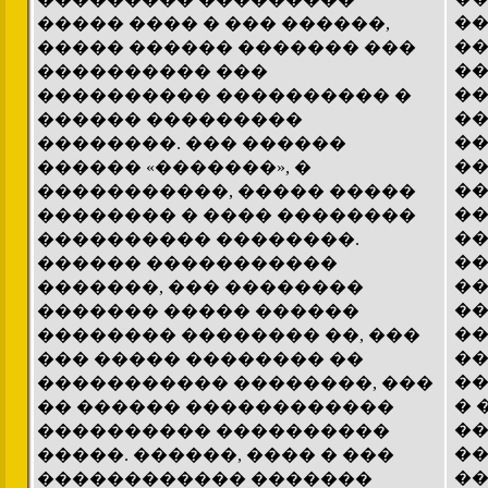
��
����� ���� � ��� ������,
��
����� ������ ������� ���
��
���������� ���
��
���������� ���������� �
��
������ ���������
��
��������. ��� ������
��
������ «�������», �
��
�����������, ����� �����
��
�������� � ���� ��������
��
���������� ��������.
��
������ �����������
��
�������, ��� ��������
��
������� ����� ������
��
�������� �������� ��, ���
��
��� ����� �������� ��
��
����������� ��������, ���
� 
�� ������ ������������
��
���������� ����������
��
�����. ������, ���� � ���
��
������������ �������