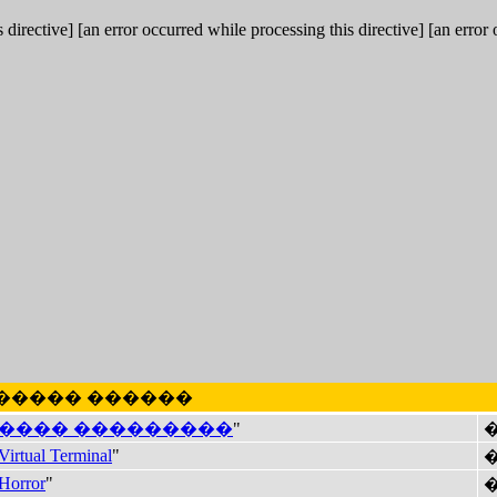
 directive] [an error occurred while processing this directive] [an error
 ������ ������
���� ���������
"
Virtual Terminal
"
Horror
"