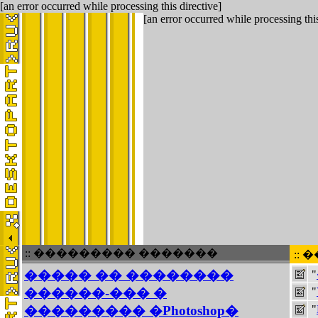
[an error occurred while processing this directive]
[an error occurred while processing this
:: ��������� �������
::
����� �� ��������
"
������-��� �
"
��������� �Photoshop�
"