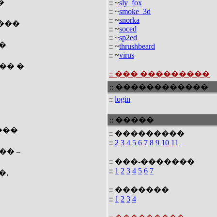
�
:: ~
sly_fox
:: ~
smoke_3d
:: ~
snorka
���
:: ~
soced
:: ~
sp2ed
�
:: ~
thrushbeard
:: ~
virus
�� �
:: ��� ���������
:: ������������
::
login
:: �����
���
:: ���������
::
2
3
4
5
6
7
8
9
10
11
�� –
:: ���-�������
::
1
2
3
4
5
6
7
�,
:: �������
::
1
2
3
4