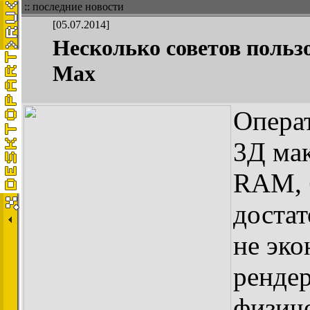
:: последние новости
[05.07.2014]
Несколько советов польз
Max
Операт
3Д мак
RAM, 
достат
не эко
рендер
физиче