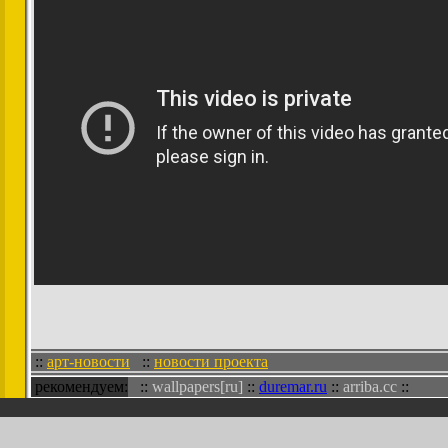
::
арт-новости
::
новости проекта
рекомендуем:
::
wallpapers[ru]
::
duremar.ru
::
arriba.cc
::