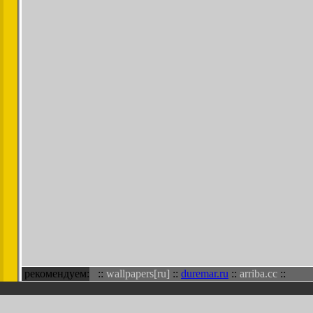
рекомендуем:
::
wallpapers[ru]
::
duremar.ru
::
arriba.cc
::