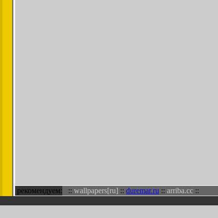
рекомендуем:
::
wallpapers[ru]
::
duremar.ru
::
arriba.cc
::