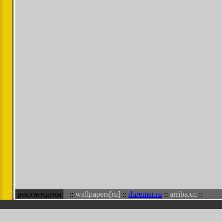
рекомендуем:
::
wallpapers[ru]
::
duremar.ru
::
arriba.cc
::