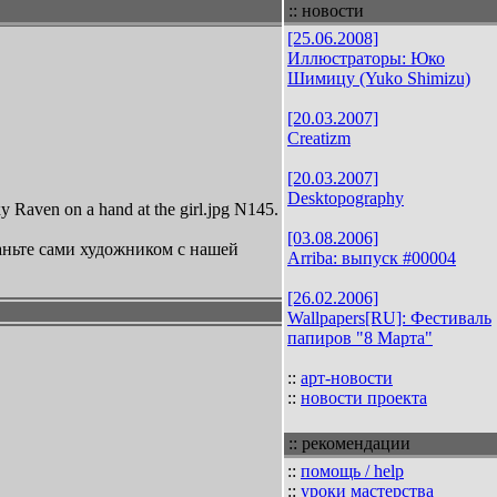
:: новости
[25.06.2008]
Иллюстраторы: Юко
Шимицу (Yuko Shimizu)
[20.03.2007]
Creatizm
[20.03.2007]
Desktopography
ven on a hand at the girl.jpg N145.
[03.08.2006]
аньте сами художником с нашей
Arriba: выпуск #00004
[26.02.2006]
Wallpapers[RU]: Фестиваль
папиров "8 Марта"
::
арт-новости
::
новости проекта
:: рекомендации
::
помощь / help
::
уроки мастерства