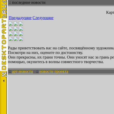
:: последние новости
Карт
Предыдущие
Следующие
Рады приветствовать вас на сайте, посвящённому художникам
Посмотри на них, оцените по достоинству.
Они прекрасны, их грани точны. Они уносят нас за грань 
помощью, окунитесь в волны совместного творчества.
::
арт-новости
::
новости проекта