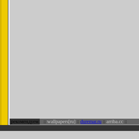
рекомендуем:
::
wallpapers[ru]
::
duremar.ru
::
arriba.cc
::