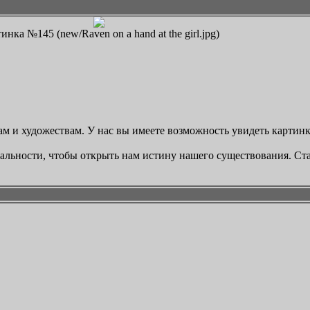
инка №145 (new/Raven on a hand at the girl.jpg)
 и художествам. У нас вы имеете возможность увидеть картинку Ra
реальности, чтобы открыть нам истину нашего существования. Ст