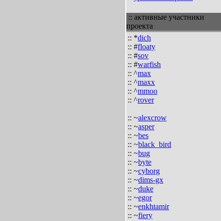
:: активные участники
проекта
:: *
dich
:: #
floaty
:: #
sov
:: #
warfish
:: ^
max
:: ^
maxx
:: ^
mmoo
:: ^
rover
:: ~
alexcrow
:: ~
asper
:: ~
bes
:: ~
black_bird
:: ~
bug
:: ~
byte
:: ~
cyborg
:: ~
dims-gx
:: ~
duke
:: ~
egor
:: ~
enkhtamir
:: ~
fiery