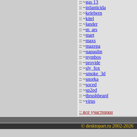
:: ~
gas 13
:: ~
infanticida
:: ~
kelebern
:: ~
kitel
:: ~
lander
:: ~
m_ars
:: ~
mart
:: ~
maxs
:: ~
mazepa
:: ~
napaulm
:: ~
nymbos
:: ~
provide
:: ~
sly_fox
:: ~
smoke_3d
:: ~
snorka
:: ~
soced
:: ~
sp2ed
:: ~
thrushbeard
:: ~
virus
:: все участники
© desktopart.ru 2002-2026