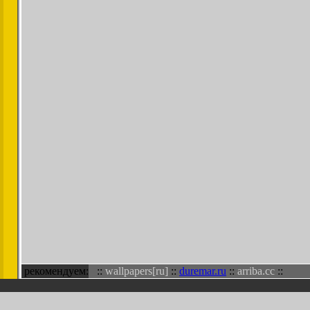
рекомендуем:
::
wallpapers[ru]
::
duremar.ru
::
arriba.cc
::