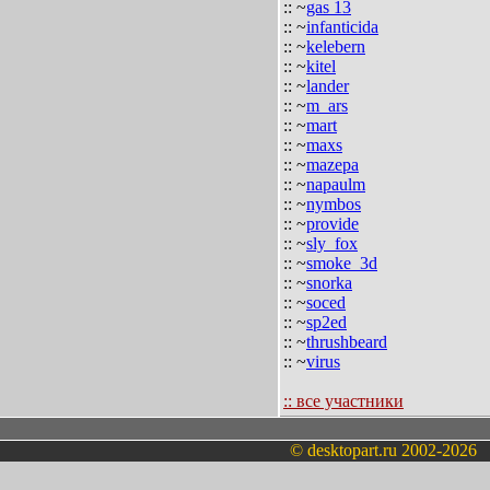
:: ~
gas 13
:: ~
infanticida
:: ~
kelebern
:: ~
kitel
:: ~
lander
:: ~
m_ars
:: ~
mart
:: ~
maxs
:: ~
mazepa
:: ~
napaulm
:: ~
nymbos
:: ~
provide
:: ~
sly_fox
:: ~
smoke_3d
:: ~
snorka
:: ~
soced
:: ~
sp2ed
:: ~
thrushbeard
:: ~
virus
:: все участники
© desktopart.ru 2002-2026