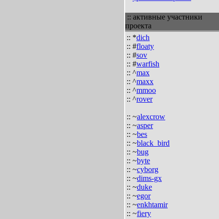
:: активные участники
проекта
:: *
dich
:: #
floaty
:: #
sov
:: #
warfish
:: ^
max
:: ^
maxx
:: ^
mmoo
:: ^
rover
:: ~
alexcrow
:: ~
asper
:: ~
bes
:: ~
black_bird
:: ~
bug
:: ~
byte
:: ~
cyborg
:: ~
dims-gx
:: ~
duke
:: ~
egor
:: ~
enkhtamir
:: ~
fiery