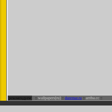
рекомендуем:
::
wallpapers[ru]
::
duremar.ru
::
arriba.cc
::