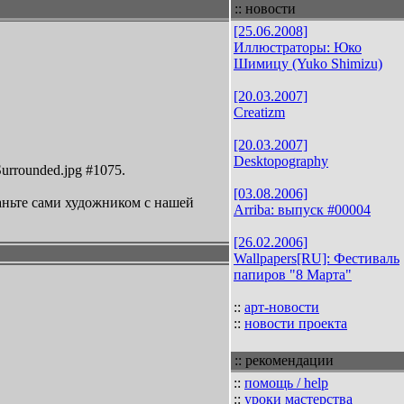
:: новости
[25.06.2008]
Иллюстраторы: Юко
Шимицу (Yuko Shimizu)
[20.03.2007]
Creatizm
[20.03.2007]
Desktopography
rrounded.jpg #1075.
[03.08.2006]
аньте сами художником с нашей
Arriba: выпуск #00004
[26.02.2006]
Wallpapers[RU]: Фестиваль
папиров "8 Марта"
::
арт-новости
::
новости проекта
:: рекомендации
::
помощь / help
::
уроки мастерства