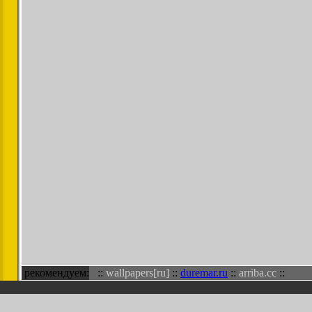
рекомендуем:
::
wallpapers[ru]
::
duremar.ru
::
arriba.cc
::