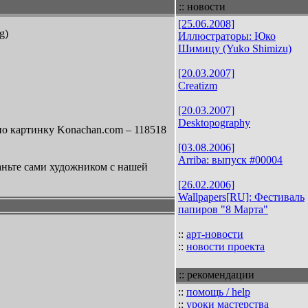
:: новости
[25.06.2008]
g)
Иллюстраторы: Юко
Шимицу (Yuko Shimizu)
[20.03.2007]
Creatizm
[20.03.2007]
Desktopography
но картинку Konachan.com – 118518
[03.08.2006]
Arriba: выпуск #00004
аньте сами художником с нашей
[26.02.2006]
Wallpapers[RU]: Фестиваль
папиров "8 Марта"
::
арт-новости
::
новости проекта
:: рекомендации
::
помощь / help
::
уроки мастерства