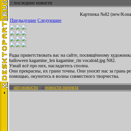
:: последние новости
Картинка №82 (new/Konach
Предыдущие
Следующие
Рады приветствовать вас на сайте, посвящённому художника
halloween kagamine_len kagamine_rin vocaloid.jpg N82.
Узнай всё про них, насладитесь сполна.
Они прекрасны, их грани точны. Они уносят нас за грань 
помощью, окунитесь в волны совместного творчества.
::
арт-новости
::
новости проекта