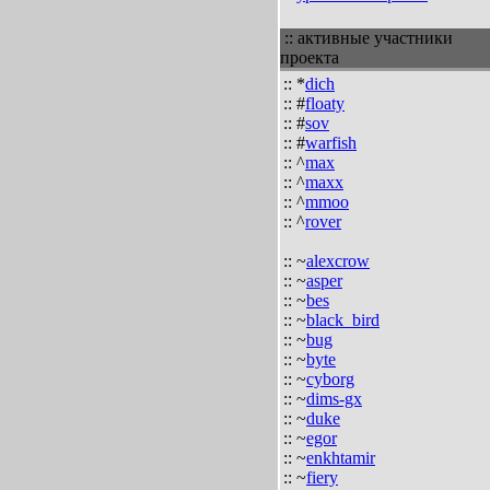
:: активные участники
проекта
:: *
dich
:: #
floaty
:: #
sov
:: #
warfish
:: ^
max
:: ^
maxx
:: ^
mmoo
:: ^
rover
:: ~
alexcrow
:: ~
asper
:: ~
bes
:: ~
black_bird
:: ~
bug
:: ~
byte
:: ~
cyborg
:: ~
dims-gx
:: ~
duke
:: ~
egor
:: ~
enkhtamir
:: ~
fiery