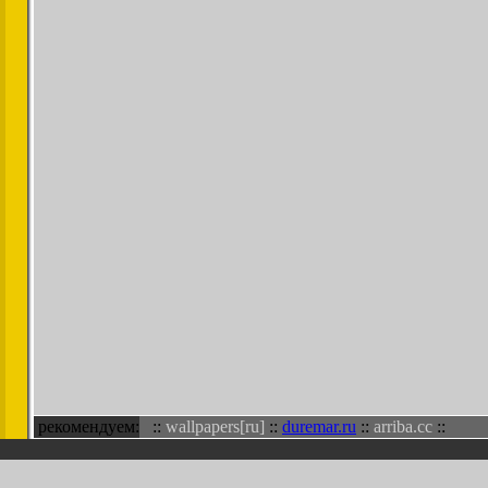
рекомендуем:
::
wallpapers[ru]
::
duremar.ru
::
arriba.cc
::