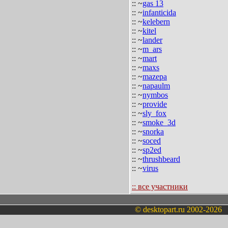
:: ~
gas 13
:: ~
infanticida
:: ~
kelebern
:: ~
kitel
:: ~
lander
:: ~
m_ars
:: ~
mart
:: ~
maxs
:: ~
mazepa
:: ~
napaulm
:: ~
nymbos
:: ~
provide
:: ~
sly_fox
:: ~
smoke_3d
:: ~
snorka
:: ~
soced
:: ~
sp2ed
:: ~
thrushbeard
:: ~
virus
:: все участники
© desktopart.ru 2002-2026