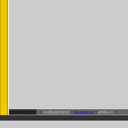
рекомендуем:
::
wallpapers[ru]
::
duremar.ru
::
arriba.cc
::