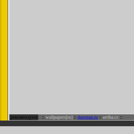
рекомендуем:
::
wallpapers[ru]
::
duremar.ru
::
arriba.cc
::