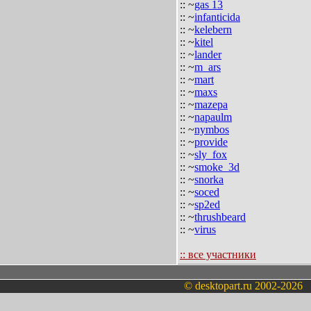
:: ~
gas 13
:: ~
infanticida
:: ~
kelebern
:: ~
kitel
:: ~
lander
:: ~
m_ars
:: ~
mart
:: ~
maxs
:: ~
mazepa
:: ~
napaulm
:: ~
nymbos
:: ~
provide
:: ~
sly_fox
:: ~
smoke_3d
:: ~
snorka
:: ~
soced
:: ~
sp2ed
:: ~
thrushbeard
:: ~
virus
:: все участники
© desktopart.ru 2002-2026