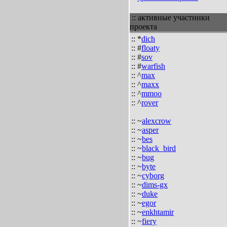
:: активные участники
проекта
:: *
dich
:: #
floaty
:: #
sov
:: #
warfish
:: ^
max
:: ^
maxx
:: ^
mmoo
:: ^
rover
:: ~
alexcrow
:: ~
asper
:: ~
bes
:: ~
black_bird
:: ~
bug
:: ~
byte
:: ~
cyborg
:: ~
dims-gx
:: ~
duke
:: ~
egor
:: ~
enkhtamir
:: ~
fiery