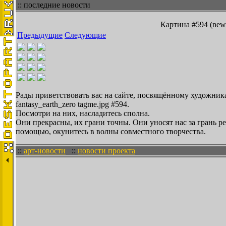
:: последние новости
Картина #594 (new/
Предыдущие
Следующие
Рады приветствовать вас на сайте, посвящённому художника
fantasy_earth_zero tagme.jpg #594.
Посмотри на них, насладитесь сполна.
Они прекрасны, их грани точны. Они уносят нас за грань 
помощью, окунитесь в волны совместного творчества.
::
арт-новости
::
новости проекта