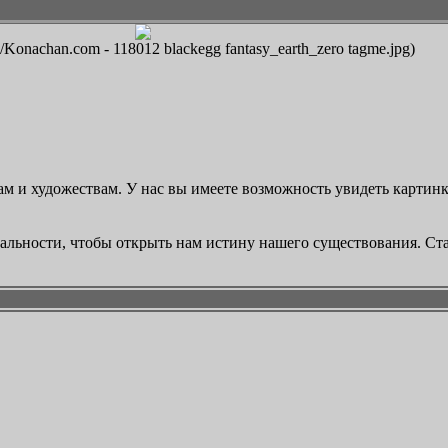
Konachan.com - 118012 blackegg fantasy_earth_zero tagme.jpg)
м и художествам. У нас вы имеете возможность увидеть картинк
реальности, чтобы открыть нам истину нашего существования. Ст