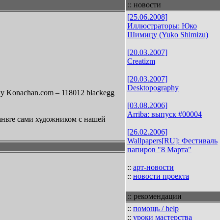
:: новости
[25.06.2008]
Иллюстраторы: Юко
Шимицу (Yuko Shimizu)
[20.03.2007]
Creatizm
[20.03.2007]
Desktopography
у Konachan.com – 118012 blackegg
[03.08.2006]
Arriba: выпуск #00004
аньте сами художником с нашей
[26.02.2006]
Wallpapers[RU]: Фестиваль
папиров "8 Марта"
::
арт-новости
::
новости проекта
:: рекомендации
::
помощь / help
::
уроки мастерства