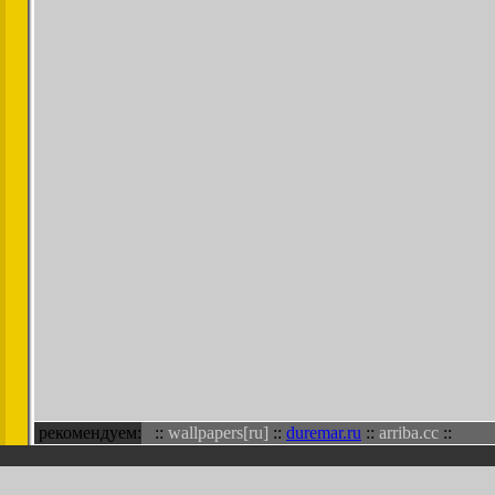
рекомендуем:
::
wallpapers[ru]
::
duremar.ru
::
arriba.cc
::