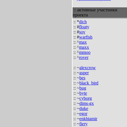
:: активные участники
проекта
:: *
dich
:: #
floaty
:: #
sov
:: #
warfish
:: ^
max
:: ^
maxx
:: ^
mmoo
:: ^
rover
:: ~
alexcrow
:: ~
asper
:: ~
bes
:: ~
black_bird
:: ~
bug
:: ~
byte
:: ~
cyborg
:: ~
dims-gx
:: ~
duke
:: ~
egor
:: ~
enkhtamir
:: ~
fiery