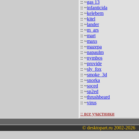
:: ~
gas 13
:: ~
infanticida
:: ~
kelebern
:: ~
kitel
:: ~
lander
:: ~
m_ars
:: ~
mart
:: ~
maxs
:: ~
mazepa
:: ~
napaulm
:: ~
nymbos
:: ~
provide
:: ~
sly_fox
:: ~
smoke_3d
:: ~
snorka
:: ~
soced
:: ~
sp2ed
:: ~
thrushbeard
:: ~
virus
:: все участники
© desktopart.ru 2002-2026