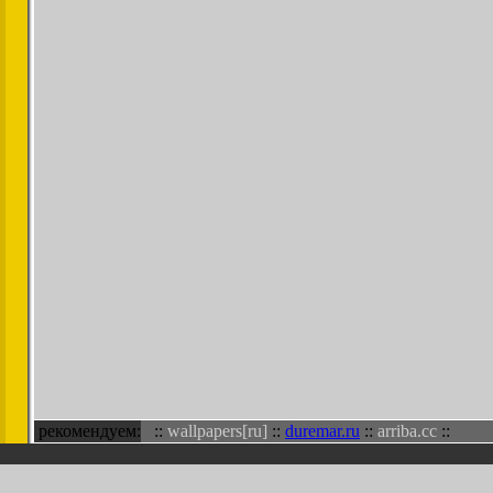
рекомендуем:
::
wallpapers[ru]
::
duremar.ru
::
arriba.cc
::