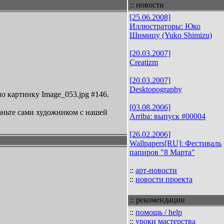
:: новости
[25.06.2008]
Иллюстраторы: Юко
Шимицу (Yuko Shimizu)
[20.03.2007]
Creatizm
[20.03.2007]
Desktopography
о картинку Image_053.jpg #146.
[03.08.2006]
аньте сами художником с нашей
Arriba: выпуск #00004
[26.02.2006]
Wallpapers[RU]: Фестиваль
папиров "8 Марта"
::
арт-новости
::
новости проекта
:: рекомендации
::
помощь / help
::
уроки мастерства